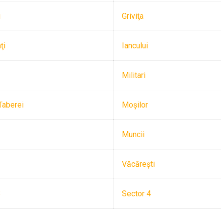
i
Griviţa
ţi
Iancului
Militari
Taberei
Moşilor
Muncii
Văcăreşti
3
Sector 4