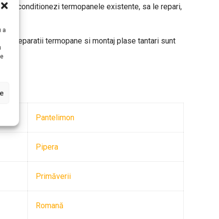
ti sa reconditionezi termopanele existente, sa le repari,
dere!
u a
 de reparatii termopane si montaj plase tantari sunt
u
te
le
Pantelimon
Pipera
Primăverii
Romană