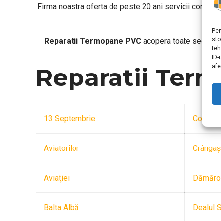
Firma noastra oferta de peste 20 ani servicii comple
sa l
Pen
sto
Reparatii Termopane PVC
acopera toate sectoarel
teh
ID-
afe
Reparatii Ter
13 Septembrie
Cotroce
Aviatorilor
Crângaş
Aviaţiei
Dămăro
Balta Albă
Dealul S