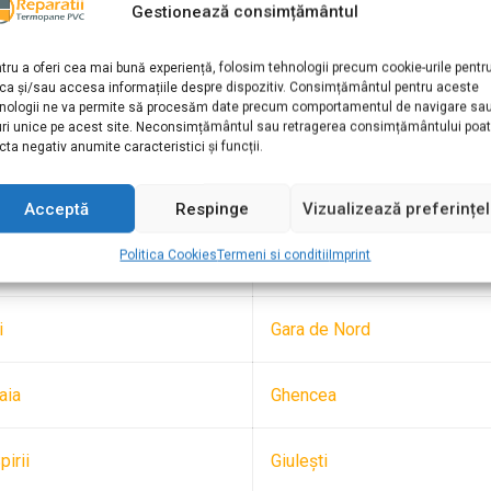
Gestionează consimțământul
te de
reparatii termopane si plase de tantari
. Fie ca iti dores
e schimbi sticla sau anumite elemente, poti apela la noi cu incre
tru a oferi cea mai bună experiență, folosim tehnologii precum cookie-urile pentr
ca și/sau accesa informațiile despre dispozitiv. Consimțământul pentru aceste
e din Bucuresti. Zonele din Bucuresti unde oferim servicii rapide
nologii ne va permite să procesăm date precum comportamentul de navigare sa
urmatoarele:
uri unice pe acest site. Neconsimțământul sau retragerea consimțământului poa
cta negativ anumite caracteristici și funcții.
mopane Bucuresti
Acceptă
Respinge
Vizualizează preferințe
Politica Cookies
Termeni si conditii
Imprint
ni
Floreasca
i
Gara de Nord
aia
Ghencea
pirii
Giuleşti