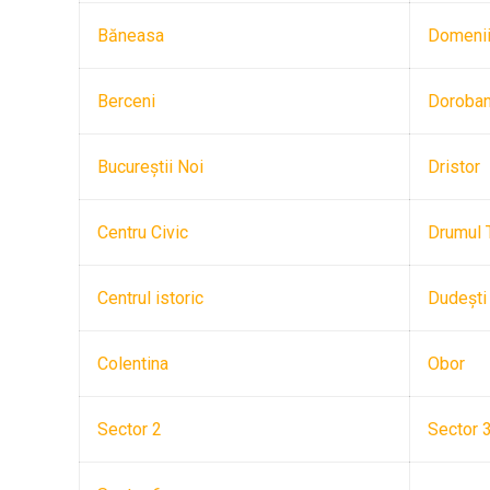
Băneasa
Domeni
Berceni
Doroban
Bucureştii Noi
Dristor
Centru Civic
Drumul 
Centrul istoric
Dudeşti
Colentina
Obor
Sector 2
Sector 