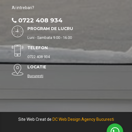
Ai intrebari?
0722 408 934
PROGRAM DE LUCRU
Luni - Sambata 9.00 - 16.00
TELEFON
0722 408 934
LOCATIE
Bucuresti
Site Web Creat de
DC Web Design Agency Bucuresti