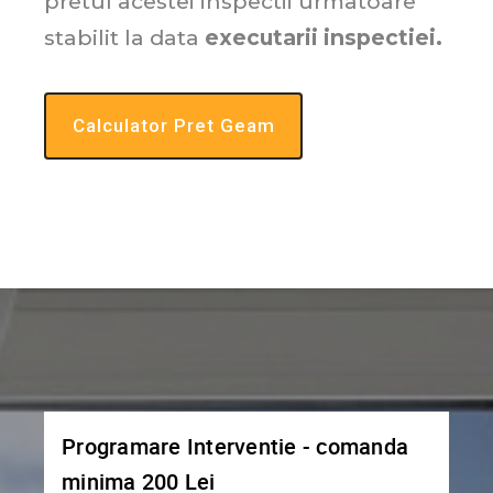
pretul acestei inspectii urmatoare
stabilit la data
executarii inspectiei.
Calculator Pret Geam