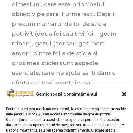
dimesiuni, care este principalul
obiectiv pe care il urmaresti. Detalii
precum numarul de foi de sticla
potrivit (doua foi sau trei foi – geam
tripan), gazul (aer sau gaz inert
argon) dintre foile de sticla si
grosimea sticlei sunt aspecte
esentiale, care ne ajuta sa iti dam o
oferta cat mai avantajoasa.
Gestionează consimțământul
Ai nevoie de informatii suplimentare
Pentru a oferi cea mai bună experiență, folosim tehnologii precum cookie-
in legatura cu termopanele?
urile pentru a stoca și/sau accesa informațiile despre dispozitiv.
Consimțământul pentru aceste tehnologii ne va permite să procesăm
Contacteaza-ne si incercam sa-ti
date precum comportamentul de navigare sau ID-uri unice pe acest site.
oferim cea mai buna solutie.
Neconsimțământul sau retragerea consimțământului poate afecta