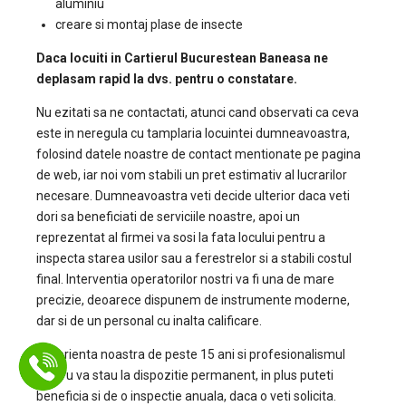
aluminiu
creare si montaj plase de insecte
Daca locuiti in Cartierul Bucurestean Baneasa ne
deplasam rapid la dvs. pentru o constatare.
Nu ezitati sa ne contactati, atunci cand observati ca ceva
este in neregula cu tamplaria locuintei dumneavoastra,
folosind datele noastre de contact mentionate pe pagina
de web, iar noi vom stabili un pret estimativ al lucrarilor
necesare. Dumneavoastra veti decide ulterior daca veti
dori sa beneficiati de serviciile noastre, apoi un
reprezentat al firmei va sosi la fata locului pentru a
inspecta starea usilor sau a ferestrelor si a stabili costul
final. Interventia operatorilor nostri va fi una de mare
precizie, deoarece dispunem de instrumente moderne,
dar si de un personal cu inalta calificare.
Experienta noastra de peste 15 ani si profesionalismul
nostru va stau la dispozitie permanent, in plus puteti
beneficia si de o inspectie anuala, daca o veti solicita.