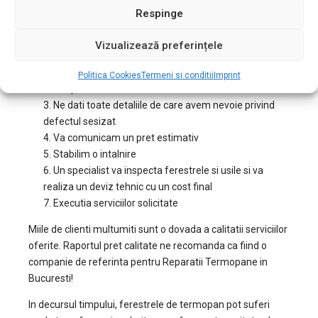
Respinge
in Bucuresti – Baneasa
Vizualizează preferințele
Ne contactati la
0722.408.934
2. Ne confirmati ca locuiti in Bucuresti si doriti reparatii
Politica Cookies
Termeni si conditii
Imprint
termopan in zona Baneasa
3. Ne dati toate detaliile de care avem nevoie privind
defectul sesizat
4. Va comunicam un pret estimativ
5. Stabilim o intalnire
6. Un specialist va inspecta ferestrele si usile si va
realiza un deviz tehnic cu un cost final
7. Executia serviciilor solicitate
Miile de clienti multumiti sunt o dovada a calitatii serviciilor
oferite. Raportul pret calitate ne recomanda ca fiind o
companie de referinta pentru Reparatii Termopane in
Bucuresti!
In decursul timpului, ferestrele de termopan pot suferi