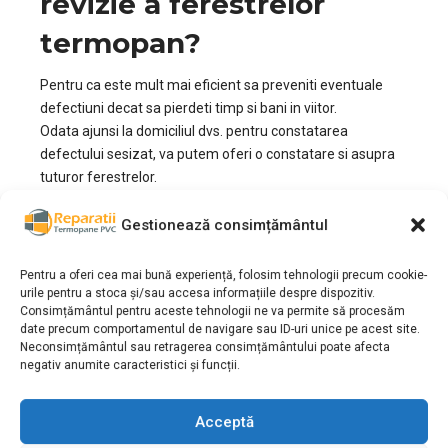
revizie a ferestrelor
termopan?
Pentru ca este mult mai eficient sa preveniti eventuale
defectiuni decat sa pierdeti timp si bani in viitor.
Odata ajunsi la domiciliul dvs. pentru constatarea
defectului sesizat, va putem oferi o constatare si asupra
tuturor ferestrelor.
Din experienta noastra, ca in orice domeniu, este mai ieftin
si mai usor sa prevenim anumite probleme care pot
Gestionează consimțământul
aparea din cauza unor piese defecte. Odata cu trecerea
timpului defectiunile aparute si neremediate pot costa
Pentru a oferi cea mai bună experiență, folosim tehnologii precum cookie-
mai mult.
urile pentru a stoca și/sau accesa informațiile despre dispozitiv.
Consimțământul pentru aceste tehnologii ne va permite să procesăm
Aceasta constatare asupra tuturor ferestrelor este
date precum comportamentul de navigare sau ID-uri unice pe acest site.
GRATUITA, daca locuiti in zona Sectorul 1 si daca optati sa
Neconsimțământul sau retragerea consimțământului poate afecta
remediati defectele gasite.
negativ anumite caracteristici și funcții.
Cum decurge procesul
Acceptă
de Reparatii Termopane