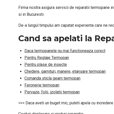
Firma nostra asigura servicii de reparatii termopane i
si in Bucuresti.
De-a lungul timpului am capatat experienta care ne reco
Cand sa apelati la Rep
Daca termopanele nu mai functioneaza corect
Pentru Reglaje Termopan
Pentru plase de insecte
Chedere, garnituri, manere, etansare termopan
Comanda sticla geam termopan
Feronerie termopan
Pervaze, folii, izolatii termopan
>>> Daca aveti un buget mic, puteti apela cu incredere 
Costuri deplasare si preturi reparatie