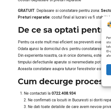
GRATUIT
: Deplasare si constatare pentru zona:
Secto
Preturi reparatie
: costul final al lucrarii va fi stabilit
De ce sa optati pentru
Pen
Pentru ca este mult mai eficient sa preveniti eventuale 
sto
teh
Odata ajunsi la domiciliul dvs. pentru constatarea defe
ID-
Din experienta noastra, ca in orice domeniu, este mai
afe
timpului defectiunile aparute si neremediate pot costa
Aceasta constatare asupra tuturor ferestrelor este GR
Cum decurge procesul 
Ne contactati la
0722.408.934
2. Ne confirmati ca locuiti in Bucuresti si doriti re
3. Ne dati toate detaliile de care avem nevoie priv