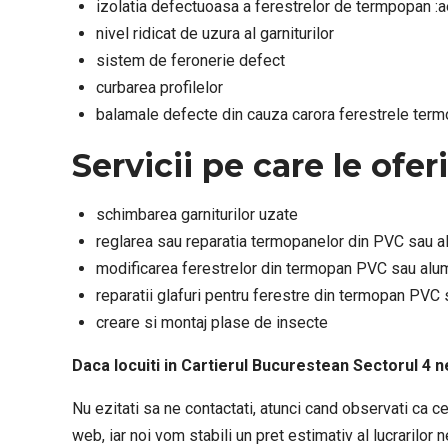
izolatia defectuoasa a ferestrelor de termpopan :aeru
nivel ridicat de uzura al garniturilor
sistem de feronerie defect
curbarea profilelor
balamale defecte din cauza carora ferestrele ter
Servicii pe care le of
schimbarea garniturilor uzate
reglarea sau reparatia termopanelor din PVC sau a
modificarea ferestrelor din termopan PVC sau alu
reparatii glafuri pentru ferestre din termopan PVC 
creare si montaj plase de insecte
Daca locuiti in Cartierul Bucurestean Sectorul 4 n
Nu ezitati sa ne contactati, atunci cand observati ca 
web, iar noi vom stabili un pret estimativ al lucrarilor