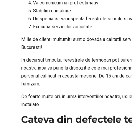
4. Va comunicam un pret estimativ
5. Stabilim o intalnire
6. Un specialist va inspecta ferestrele si usile si v
7. Executia serviciilor solicitate
Miile de clienti multumiti sunt o dovada a calitatii ser
Bucuresti!
In decursul timpului, ferestrele de termopan pot suferi
noastra insa va pune la dispozitie cele mai profesionis
personal calificat in aceasta meserie. De 15 ani de can
furnizam.
De foarte multe ori, in urma interventiilor noastre, us
instalate.
Cateva din defectele t