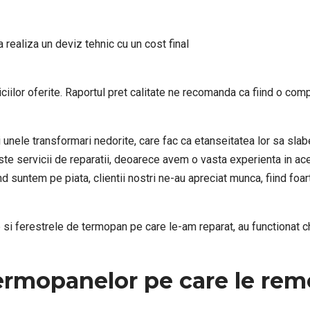
a realiza un deviz tehnic cu un cost final
viciilor oferite. Raportul pret calitate ne recomanda ca fiind o c
 unele transformari nedorite, care fac ca etanseitatea lor sa slab
te servicii de reparatii, deoarece avem o vasta experienta in aces
d suntem pe piata, clientii nostri ne-au apreciat munca, fiind foar
ile si ferestrele de termopan pe care le-am reparat, au functionat 
ermopanelor pe care le rem