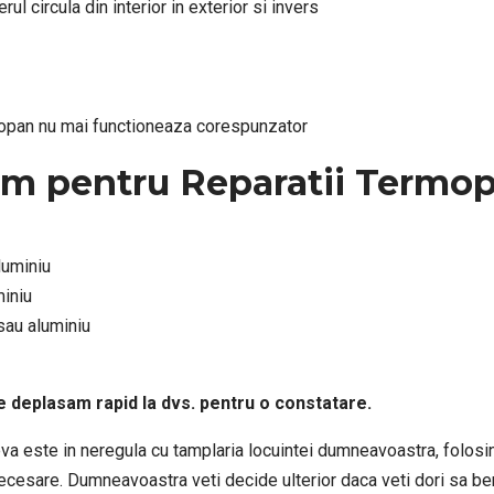
l circula din interior in exterior si invers
mopan nu mai functioneaza corespunzator
erim pentru Reparatii Termo
luminiu
miniu
sau aluminiu
e deplasam rapid la dvs. pentru o constatare.
ceva este in neregula cu tamplaria locuintei dumneavoastra, folo
 necesare. Dumneavoastra veti decide ulterior daca veti dori sa ben