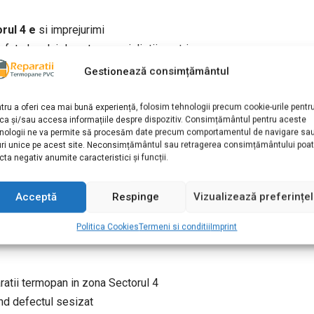
rul 4 e
si imprejurimi
 la fata locului de catre specialistii nostri.
Gestionează consimțământul
 o revizie a ferestrelor ter
tru a oferi cea mai bună experiență, folosim tehnologii precum cookie-urile pentr
defectiuni decat sa pierdeti timp si bani in viitor.
ca și/sau accesa informațiile despre dispozitiv. Consimțământul pentru aceste
nologii ne va permite să procesăm date precum comportamentul de navigare sa
ctului sesizat, va putem oferi o constatare si asupra tuturor feres
uri unice pe acest site. Neconsimțământul sau retragerea consimțământului poa
 ieftin si mai usor sa prevenim anumite probleme care pot aparea
cta negativ anumite caracteristici și funcții.
 mai mult.
ATUITA, daca locuiti in zona
Sectorul 4
si daca optati sa remedia
Acceptă
Respinge
Vizualizează preferințe
de Reparatii Termopane in 
Politica Cookies
Termeni si conditii
Imprint
paratii termopan in zona Sectorul 4
ind defectul sesizat