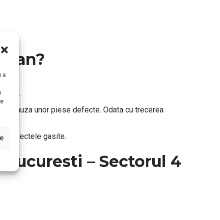
mopan?
u a
u
trelor.
te
 din cauza unor piese defecte. Odata cu trecerea
ti defectele gasite.
le
Bucuresti – Sectorul 4