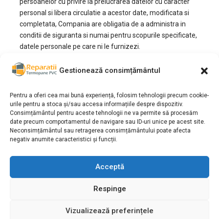
persoanelor cu privire la prelucrarea datelor cu caracter
personal si libera circulatie a acestor date, modificata si
completata, Compania are obligatia de a administra in
conditii de siguranta si numai pentru scopurile specificate,
datele personale pe care ni le furnizezi.
II
. Scopul colectarii datelor este:
Gestionează consimțământul
– informarea Clientilor/Cumparatorilor privind situatia
Contului lor inclusiv validarea, expedierea si facturarea
Pentru a oferi cea mai bună experiență, folosim tehnologii precum cookie-
urile pentru a stoca și/sau accesa informațiile despre dispozitiv.
Comenzilor, rezolvarea anularilor sau a problemelor de
Consimțământul pentru aceste tehnologii ne va permite să procesăm
orice natura referitoare la o Comanda, la Bunurile si sau
date precum comportamentul de navigare sau ID-uri unice pe acest site.
serviciile achizitionate,
Neconsimțământul sau retragerea consimțământului poate afecta
negativ anumite caracteristici și funcții.
III.
Prin completarea datelor in formularul de creare de
Cont si/sau de Comanda Cumparatorul declara si accepta
Acceptă
neconditionat ca datele sale personale sa fie incluse in
baza de date a Companiei, si isi da acordul expres si
Respinge
neechivoc ca toate aceste date personale sa fie stocate,
utilizate si prelucrate in scopul prevazut mai sus.
Vizualizează preferințele