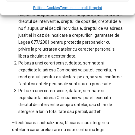
Prin citirea acestei politici ati luat la cunostinta faptul
ca va sunt garantate drepturile prevazute de lege,
Politica Cookies
Termeni si conditii
Imprint
respectiv dreptul la informare, dreptul de acces la date,
dreptul de interventie, dreptul de opozitie, dreptul de a
nu fi supus unei decizii individuale, dreptul de va adresa
justitiei in caz de incalcare a drepturilor garantate de
Legea 677/2001 pentru protectia persoanelor cu
privire la prelucrarea datelor cu caracter personal si
libera circulatie a acestor date.
Pe baza unei cereri scrise, datate, semnate si
expediate la adresa Companiei va puteti exercita, in
mod gratuit, pentru o solicitare pe an, sa vi se confirme
faptul ca datele personale sunt sau nu procesate.
Pe baza unei cereri scrise, datate, semnate si
expediate la adresa Companiei va puteti exercita
dreptul de interventie asupra datelor, sau chiar de
stergere a lor in totalitate sau partial, astfel:
–
Rectificarea, actualizarea, blocarea sau stergerea
datelor a caror prelucrare nu este conforma legii