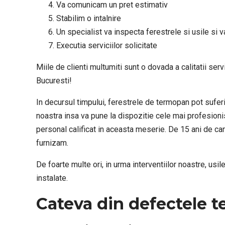
4. Va comunicam un pret estimativ
5. Stabilim o intalnire
6. Un specialist va inspecta ferestrele si usile si v
7. Executia serviciilor solicitate
Miile de clienti multumiti sunt o dovada a calitatii ser
Bucuresti!
In decursul timpului, ferestrele de termopan pot suferi
noastra insa va pune la dispozitie cele mai profesionis
personal calificat in aceasta meserie. De 15 ani de can
furnizam.
De foarte multe ori, in urma interventiilor noastre, us
instalate.
Cateva din defectele t