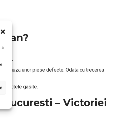
mopan?
u a
u
trelor.
te
 din cauza unor piese defecte. Odata cu trecerea
 defectele gasite.
le
ucuresti – Victoriei