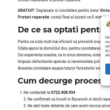
GRATUIT
: Deplasare si constatare pentru zona:
Victo
Preturi reparatie
: costul final al lucrarii va fi stabilit
De ce sa optati pentru
Pen
Pentru ca este mult mai eficient sa preveniti eventuale 
sto
teh
Odata ajunsi la domiciliul dvs. pentru constatarea defe
ID-
Din experienta noastra, ca in orice domeniu, este mai
afe
timpului defectiunile aparute si neremediate pot costa
Aceasta constatare asupra tuturor ferestrelor este GR
Cum decurge procesul 
Ne contactati la
0722.408.934
2. Ne confirmati ca locuiti in Bucuresti si doriti rep
3. Ne dati toate detaliile de care avem nevoie priv