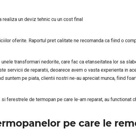
a realiza un deviz tehnic cu un cost final
viciilor oferite. Raportul pret calitate ne recomanda ca fiind o c
 unele transformari nedorite, care fac ca etanseitatea lor sa slab
te servicii de reparatii, deoarece avem o vasta experienta in aces
d suntem pe piata, clientii nostri ne-au apreciat munca, fiind foar
ile si ferestrele de termopan pe care le-am reparat, au functionat 
ermopanelor pe care le rem