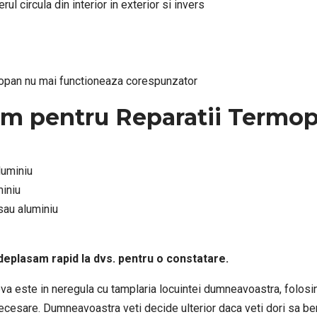
l circula din interior in exterior si invers
mopan nu mai functioneaza corespunzator
rim pentru Reparatii Termop
luminiu
miniu
sau aluminiu
 deplasam rapid la dvs. pentru o constatare.
ceva este in neregula cu tamplaria locuintei dumneavoastra, folo
 necesare. Dumneavoastra veti decide ulterior daca veti dori sa ben