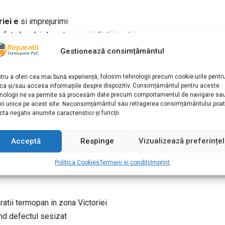
riei e
si imprejurimi
 la fata locului de catre specialistii nostri.
Gestionează consimțământul
 o revizie a ferestrelor ter
tru a oferi cea mai bună experiență, folosim tehnologii precum cookie-urile pentr
defectiuni decat sa pierdeti timp si bani in viitor.
ca și/sau accesa informațiile despre dispozitiv. Consimțământul pentru aceste
nologii ne va permite să procesăm date precum comportamentul de navigare sa
ctului sesizat, va putem oferi o constatare si asupra tuturor feres
uri unice pe acest site. Neconsimțământul sau retragerea consimțământului poa
 ieftin si mai usor sa prevenim anumite probleme care pot aparea
cta negativ anumite caracteristici și funcții.
 mai mult.
ATUITA, daca locuiti in zona
Victoriei
si daca optati sa remediati
Acceptă
Respinge
Vizualizează preferințe
de Reparatii Termopane in B
Politica Cookies
Termeni si conditii
Imprint
aratii termopan in zona Victoriei
ind defectul sesizat