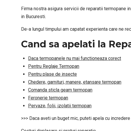
Firma nostra asigura servicii de reparatii termopane i
in Bucuresti.
De-a lungul timpului am capatat experienta care ne reco
Cand sa apelati la Rep
Daca termopanele nu mai functioneaza corect
Pentru Reglaje Termopan
Pentru plase de insecte
Chedere, garnituri, manere, etansare termopan
Comanda sticla geam termopan
Feronerie termopan
Pervaze, folii, izolatii termopan
>>> Daca aveti un buget mic, puteti apela cu incredere 
Costuri deplasare si preturi reparatie