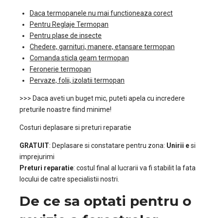
Daca termopanele nu mai functioneaza corect
Pentru Reglaje Termopan
Pentru plase de insecte
Chedere, garnituri, manere, etansare termopan
Comanda sticla geam termopan
Feronerie termopan
Pervaze, folii, izolatii termopan
>>> Daca aveti un buget mic, puteti apela cu incredere
preturile noastre fiind minime!
Costuri deplasare si preturi reparatie
GRATUIT
: Deplasare si constatare pentru zona:
Unirii e
si
imprejurimi
Preturi reparatie
: costul final al lucrarii va fi stabilit la fata
locului de catre specialistii nostri.
De ce sa optati pentru o