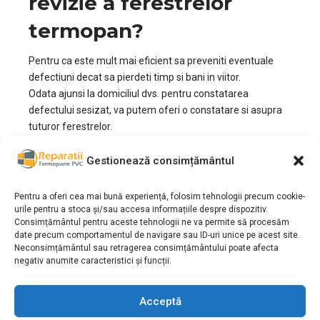
revizie a ferestrelor
termopan?
Pentru ca este mult mai eficient sa preveniti eventuale
defectiuni decat sa pierdeti timp si bani in viitor.
Odata ajunsi la domiciliul dvs. pentru constatarea
defectului sesizat, va putem oferi o constatare si asupra
tuturor ferestrelor.
Din experienta noastra, ca in orice domeniu, este mai ieftin
si mai usor sa prevenim anumite probleme care pot
Gestionează consimțământul
aparea din cauza unor piese defecte. Odata cu trecerea
timpului defectiunile aparute si neremediate pot costa
Pentru a oferi cea mai bună experiență, folosim tehnologii precum cookie-
mai mult.
urile pentru a stoca și/sau accesa informațiile despre dispozitiv.
Consimțământul pentru aceste tehnologii ne va permite să procesăm
Aceasta constatare asupra tuturor ferestrelor este
date precum comportamentul de navigare sau ID-uri unice pe acest site.
GRATUITA, daca locuiti in zona
Unirii
si daca optati sa
Neconsimțământul sau retragerea consimțământului poate afecta
remediati defectele gasite.
negativ anumite caracteristici și funcții.
Cum decurge procesul
Acceptă
de Reparatii Termopane