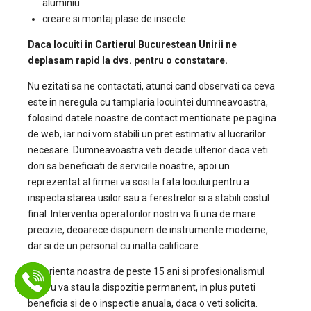
aluminiu
creare si montaj plase de insecte
Daca locuiti in Cartierul Bucurestean Unirii ne
deplasam rapid la dvs. pentru o constatare.
Nu ezitati sa ne contactati, atunci cand observati ca ceva
este in neregula cu tamplaria locuintei dumneavoastra,
folosind datele noastre de contact mentionate pe pagina
de web, iar noi vom stabili un pret estimativ al lucrarilor
necesare. Dumneavoastra veti decide ulterior daca veti
dori sa beneficiati de serviciile noastre, apoi un
reprezentat al firmei va sosi la fata locului pentru a
inspecta starea usilor sau a ferestrelor si a stabili costul
final. Interventia operatorilor nostri va fi una de mare
precizie, deoarece dispunem de instrumente moderne,
dar si de un personal cu inalta calificare.
Experienta noastra de peste 15 ani si profesionalismul
nostru va stau la dispozitie permanent, in plus puteti
beneficia si de o inspectie anuala, daca o veti solicita.