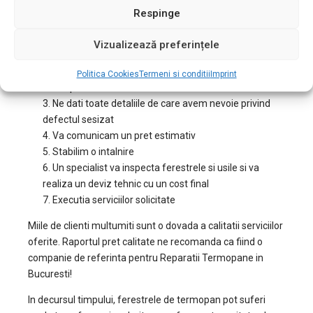
Respinge
in Bucuresti – Unirii
Vizualizează preferințele
Ne contactati la
0722.408.934
2. Ne confirmati ca locuiti in Bucuresti si doriti reparatii
Politica Cookies
Termeni si conditii
Imprint
termopan in zona Unirii
3. Ne dati toate detaliile de care avem nevoie privind
defectul sesizat
4. Va comunicam un pret estimativ
5. Stabilim o intalnire
6. Un specialist va inspecta ferestrele si usile si va
realiza un deviz tehnic cu un cost final
7. Executia serviciilor solicitate
Miile de clienti multumiti sunt o dovada a calitatii serviciilor
oferite. Raportul pret calitate ne recomanda ca fiind o
companie de referinta pentru Reparatii Termopane in
Bucuresti!
In decursul timpului, ferestrele de termopan pot suferi