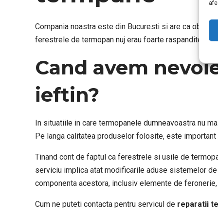
afe
Compania noastra este din Bucuresti si are ca obiect d
ferestrele de termopan nuj erau foarte raspandite, per
Cand avem nevoie 
ieftin
?
In situatiile in care termopanele dumneavoastra nu mai 
Pe langa calitatea produselor folosite, este important 
Tinand cont de faptul ca ferestrele si usile de termo
serviciu implica atat modificarile aduse sistemelor de
componenta acestora, inclusiv elemente de feronerie, g
Cum ne puteti contacta pentru servicul de
reparatii t