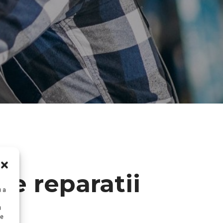
de reparatii
u a
u
te