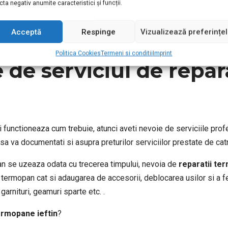
cta negativ anumite caracteristici și funcții.
e activitate prestarea de servicii de
reparatii de termopane ie
Acceptă
Respinge
Vizualizează preferințe
sonalul nostru a acumulat experienta oferind un pret competitiv 
Politica Cookies
Termeni si conditii
Imprint
de serviciul de
repar
functioneaza cum trebuie, atunci aveti nevoie de serviciile profe
sa va documentati si asupra preturilor serviciilor prestate de catr
pan se uzeaza odata cu trecerea timpului, nevoia de
reparatii te
 termopan cat si adaugarea de accesorii, deblocarea usilor si a fe
arnituri, geamuri sparte etc. .
ermopane ieftin
?