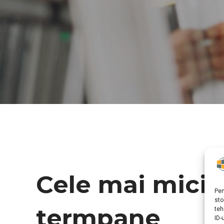
Cele mai mici p
Pen
sto
termpane
teh
ID-