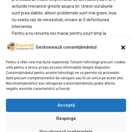
actiunile mecanice gresite asupra lor. Uneori suruburile
sunt prea slabite, alteori problemele sunt mai grave, insa
nu exista caz de nerezolvat, oricare ar fi defectiunea
intervenita.
Pentru a nu renunta nici macar pentru scurt timp la
confortul cu care v-ati obisnuit, chemati-ne imediat ce
observati ceva in neregula la acest tip de maner
Gestionează consimțământul
deschidere simpla aluminiu. Va vom raspunde cu
promptitudine, iar dumneavoastra veti beneficia de cele
Pentru a oferi cea mai bună experiență, folosim tehnologii precum cookie-
mai profesioniste servicii de reparatii sau inlocuire,
urile pentru a stoca și/sau accesa informațiile despre dispozitiv.
Consimțământul pentru aceste tehnologii ne va permite să procesăm
precum si de piesa de schimb pe care noi v-o putem oferi
date precum comportamentul de navigare sau ID-uri unice pe acest site.
la preturi atractive si de o calitate excelenta.
Neconsimțământul sau retragerea consimțământului poate afecta
negativ anumite caracteristici și funcții.
Cum se schimba un
maner deschidere
Acceptă
simpla aluminiu
Respinge
Va recomandam sa nu incercati pe cont propriu
Vizualizează preferințele