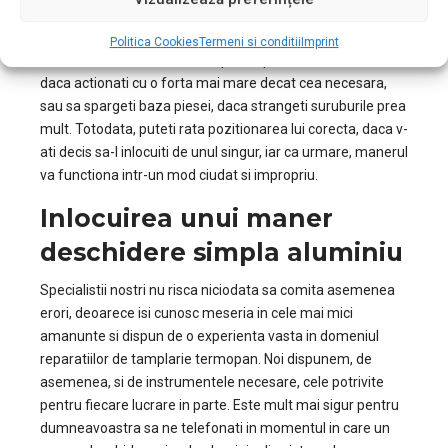
demontarea unei astfel de componente, deoarece exista
riscul de a crea si alte probleme pe langa defectiunea deja
Politica Cookies
Termeni si conditii
Imprint
existenta. Riscati astfel sa rupeti capacul de mascare,
daca actionati cu o forta mai mare decat cea necesara,
sau sa spargeti baza piesei, daca strangeti suruburile prea
mult. Totodata, puteti rata pozitionarea lui corecta, daca v-
ati decis sa-l inlocuiti de unul singur, iar ca urmare, manerul
va functiona intr-un mod ciudat si impropriu.
Inlocuirea unui maner
deschidere simpla aluminiu
Specialistii nostri nu risca niciodata sa comita asemenea
erori, deoarece isi cunosc meseria in cele mai mici
amanunte si dispun de o experienta vasta in domeniul
reparatiilor de tamplarie termopan. Noi dispunem, de
asemenea, si de instrumentele necesare, cele potrivite
pentru fiecare lucrare in parte. Este mult mai sigur pentru
dumneavoastra sa ne telefonati in momentul in care un