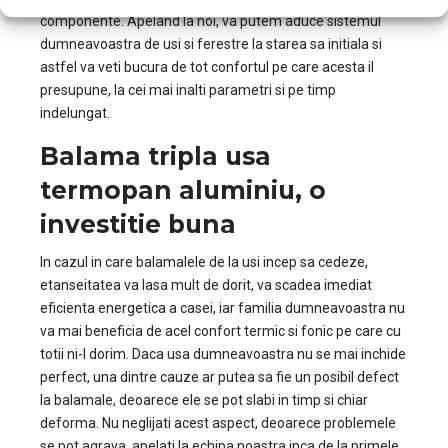
componente. Apeland la noi, va putem aduce sistemul
dumneavoastra de usi si ferestre la starea sa initiala si
astfel va veti bucura de tot confortul pe care acesta il
presupune, la cei mai inalti parametri si pe timp
indelungat.
Balama tripla usa
termopan aluminiu, o
investitie buna
In cazul in care balamalele de la usi incep sa cedeze,
etanseitatea va lasa mult de dorit, va scadea imediat
eficienta energetica a casei, iar familia dumneavoastra nu
va mai beneficia de acel confort termic si fonic pe care cu
totii ni-l dorim. Daca usa dumneavoastra nu se mai inchide
perfect, una dintre cauze ar putea sa fie un posibil defect
la balamale, deoarece ele se pot slabi in timp si chiar
deforma. Nu neglijati acest aspect, deoarece problemele
se pot agrava, apelati la echipa noastra inca de la primele