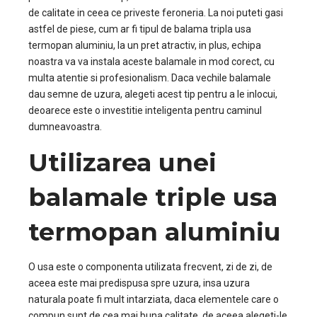
de calitate in ceea ce priveste feroneria. La noi puteti gasi
astfel de piese, cum ar fi tipul de balama tripla usa
termopan aluminiu, la un pret atractiv, in plus, echipa
noastra va va instala aceste balamale in mod corect, cu
multa atentie si profesionalism. Daca vechile balamale
dau semne de uzura, alegeti acest tip pentru a le inlocui,
deoarece este o investitie inteligenta pentru caminul
dumneavoastra.
Utilizarea unei
balamale triple usa
termopan aluminiu
O usa este o componenta utilizata frecvent, zi de zi, de
aceea este mai predispusa spre uzura, insa uzura
naturala poate fi mult intarziata, daca elementele care o
compun sunt de cea mai buna calitate, de aceea alegeti-le