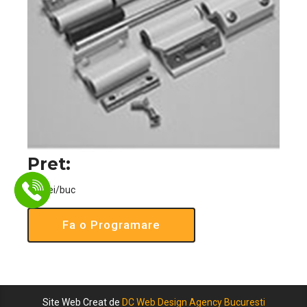
Pret:
120 lei/buc
Fa o Programare
Site Web Creat de
DC Web Design Agency Bucuresti