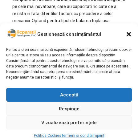
pe cele mai novatoare, care au capacitati ridicate de a
rezista in fata diferitilor factori, cu precadere a celor
mecanici. Optand pentru tipul de balama tripla usa
termopan aluminiu, tamplaria dumneavoastra va fi mult
Gestionează consimțământul
mai rezistenta, deoarece aceste balamale se pot opune
cu o forta mai mare deformarilor care ar putea sa provina
dintr-o utilizare atat de frecventa.
Pentru a oferi cea mai bună experiență, folosim tehnologii precum cookie-
urile pentru a stoca și/sau accesa informațiile despre dispozitiv.
Eficienta balamalei triple
Consimțământul pentru aceste tehnologii ne va permite să procesăm
date precum comportamentul de navigare sau ID-uri unice pe acest site.
usa termopan aluminiu
Neconsimțământul sau retragerea consimțământului poate afecta
negativ anumite caracteristici și funcții.
Din momentul in care ati ales tamplaria termopan pentru
Acceptă
locuinta dumneavoastra, inseamna ca ati optat pentru
confort si siguranta. Acest lucru este complet indeplinit,
Respinge
daca usile si ferestrele sunt de calitate, au fost corect
montate, iar elementele care intra in componenta lor sunt
Vizualizează preferințele
la cele mai inalte standarde. Cu timpul insa, unele dintre
acestea se pot defecta, de aceea echipa noastra va
Politica Cookies
Termeni si conditii
Imprint
propune servicii profesionale de reparatii sau montari de