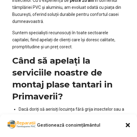
insectelor. Cu o experiență de
peste 20 ani
în domeniul
tâmplăriei PVC și aluminiu, am evoluat odată cu piața din
București, oferind soluții durabile pentru confortul casei
dumneavoastră.
Suntem specialiști recunoscuți în toate sectoarele
capitalei, fiind apelați de clienți care își doresc calitate,
promptitudine și un preț corect.
Când să apelați la
serviciile noastre de
montaj plase tantari in
Primaverii?
Dacă doriți să aerisiți locuința fără grija insectelor sau a
pufului de plop.
Dacă plasele vechi s-au rupt sau s-au copt la soare.
Gestionează consimțământul
Dacă ați schimbat tâmplăria și aveți nevoie de sisteme