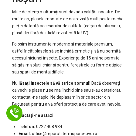
Miile de clienți mulțumiți sunt dovada calității noastre. De
multe ori, plasele montate de noi rezistă mult peste media
pieței datorită accesoriilor de calitate (colțari de aluminiu,
plasă din fibră de sticlă rezistentă la UV).
Folosim instrumente moderne și materiale premium,
astfel încât plasele să se închidă ermetic și să nu permită
accesul niciunei insecte. Experiența de 15 ani ne permite
să găsim soluții chiar și pentru ferestrele cu forme atipice
sau spații de montaj dificile.
Nu lăsați insectele să vă strice somnul!
Dacă observați
că vechile plase nu se mai închid bine sau s-au deteriorat,
contactați-ne rapid. Ne deplasăm în orice sector din
București pentru a vă oferi protecția de care aveți nevoie.
Contactați-ne astăzi:
Telefon:
0722.408.934
Email:
office@reparatiitermopane-pvc.ro