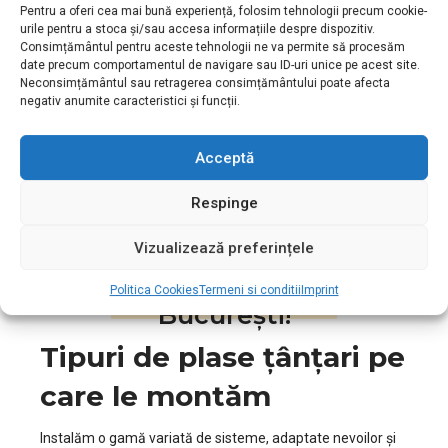
noi de protecție.
Pentru a oferi cea mai bună experiență, folosim tehnologii precum cookie-
Dacă doriți sisteme moderne (plisse sau rulou) pentru
urile pentru a stoca și/sau accesa informațiile despre dispozitiv.
spații înguste.
Consimțământul pentru aceste tehnologii ne va permite să procesăm
date precum comportamentul de navigare sau ID-uri unice pe acest site.
Neconsimțământul sau retragerea consimțământului poate afecta
negativ anumite caracteristici și funcții.
Acceptă
Aveți un buget limitat?
Puteți apela cu încredere la
Respinge
noi, prețurile noastre fiind
Vizualizează preferințele
printre cele mai mici din
Politica Cookies
Termeni si conditii
Imprint
București!
Tipuri de plase țânțari pe
care le montăm
Instalăm o gamă variată de sisteme, adaptate nevoilor și