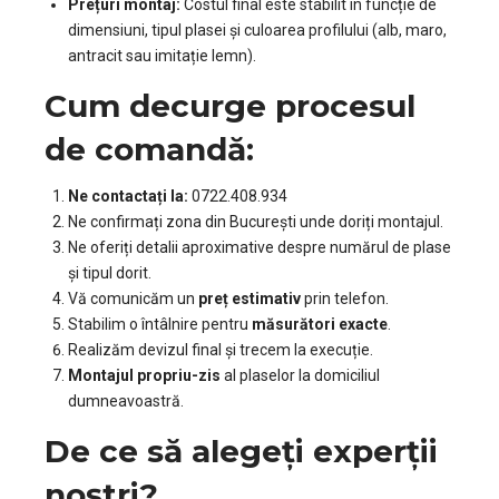
Prețuri montaj:
Costul final este stabilit în funcție de
dimensiuni, tipul plasei și culoarea profilului (alb, maro,
antracit sau imitație lemn).
Cum decurge procesul
de comandă:
Ne contactați la:
0722.408.934
Ne confirmați zona din București unde doriți montajul.
Ne oferiți detalii aproximative despre numărul de plase
și tipul dorit.
Vă comunicăm un
preț estimativ
prin telefon.
Stabilim o întâlnire pentru
măsurători exacte
.
Realizăm devizul final și trecem la execuție.
Montajul propriu-zis
al plaselor la domiciliul
dumneavoastră.
De ce să alegeți experții
noștri?