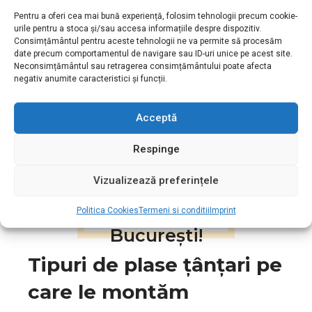
Dacă ați schimbat tâmplăria și aveți nevoie de sisteme
Pentru a oferi cea mai bună experiență, folosim tehnologii precum cookie-
noi de protecție.
urile pentru a stoca și/sau accesa informațiile despre dispozitiv.
Dacă doriți sisteme moderne (plisse sau rulou) pentru
Consimțământul pentru aceste tehnologii ne va permite să procesăm
spații înguste.
date precum comportamentul de navigare sau ID-uri unice pe acest site.
Neconsimțământul sau retragerea consimțământului poate afecta
negativ anumite caracteristici și funcții.
Acceptă
Aveți un buget limitat?
Respinge
Puteți apela cu încredere la
noi, prețurile noastre fiind
Vizualizează preferințele
printre cele mai mici din
Politica Cookies
Termeni si conditii
Imprint
București!
Tipuri de plase țânțari pe
care le montăm