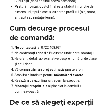
București (dacă se finalizează comanda).
Prețuri montaj:
Costul final este stabilit în funcție de
dimensiuni, tipul plasei și culoarea profilului (alb, maro,
antracit sau imitație lemn).
Cum decurge procesul
de comandă:
Ne contactați la:
0722.408.934
Ne confirmați zona din București unde doriți montajul.
Ne oferiți detalii aproximative despre numărul de plase
și tipul dorit.
Vă comunicăm un
preț estimativ
prin telefon.
Stabilim o întâlnire pentru
măsurători exacte
.
Realizăm devizul final și trecem la execuție.
Montajul propriu-zis
al plaselor la domiciliul
dumneavoastră.
De ce să alegeți experții