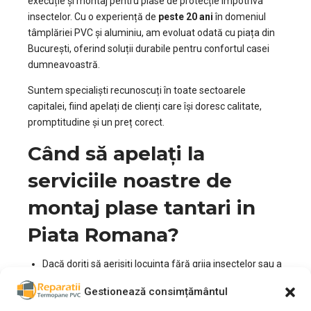
execuție și montaj pentru plase de protecție împotriva
insectelor. Cu o experiență de
peste 20 ani
în domeniul
tâmplăriei PVC și aluminiu, am evoluat odată cu piața din
București, oferind soluții durabile pentru confortul casei
dumneavoastră.
Suntem specialiști recunoscuți în toate sectoarele
capitalei, fiind apelați de clienți care își doresc calitate,
promptitudine și un preț corect.
Când să apelați la
serviciile noastre de
montaj plase tantari in
Piata Romana?
Dacă doriți să aerisiți locuința fără grija insectelor sau a
pufului de plop.
Gestionează consimțământul
Dacă plasele vechi s-au rupt sau s-au copt la soare.