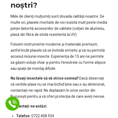
noștri?
Miile de clienți mulțumiți sunt dovada calității noastre. De
multe ori, plasele montate de noi rezistă mult peste media
pieței datorită accesoriilor de calitate (colțari de aluminiu,
plasă din fibră de sticlă rezistentă la UV).
Folosim instrumente moderne și materiale premium,
astfel încât plasele să se închidă ermetic și să nu permită
accesul niciunei insecte. Experiența de 15 ani ne permite
să găsim soluții chiar și pentru ferestrele cu forme atipice
sau spații de montaj dificile.
Nu lăsați insectele să vă strice somnul!
Dacă observați
că vechile plase nu se mai închid bine sau s-au deteriorat,
contactați-ne rapid. Ne deplasăm în orice sector din
București pentru a vă oferi protecția de care aveți nevoie.
Contactați-ne astăzi:
Telefon:
0722.408.934