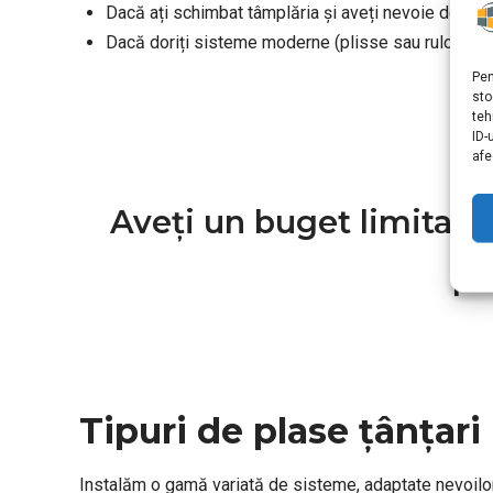
Dacă ați schimbat tâmplăria și aveți nevoie de sis
Dacă doriți sisteme moderne (plisse sau rulou) pen
Pen
sto
teh
ID-
afe
Aveți un buget limitat? 
pr
Tipuri de plase țânțar
Instalăm o gamă variată de sisteme, adaptate nevoilo