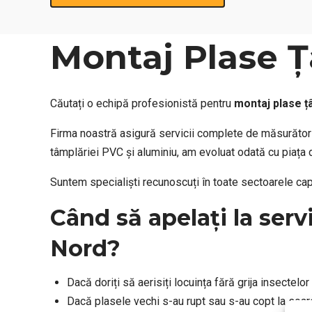
Montaj Plase Ț
Căutați o echipă profesionistă pentru
montaj plase ț
Firma noastră asigură servicii complete de măsurători
tâmplăriei PVC și aluminiu, am evoluat odată cu piața 
Suntem specialiști recunoscuți în toate sectoarele capita
Când să apelați la serv
Nord?
Dacă doriți să aerisiți locuința fără grija insectelor
Dacă plasele vechi s-au rupt sau s-au copt la soar