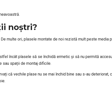
mneavoastră.
ii noștri?
. De multe ori, plasele montate de noi rezistă mult peste media pie
fel încât plasele să se închidă ermetic și să nu permită accesul
e sau spații de montaj dificile.
ați că vechile plase nu se mai închid bine sau s-au deteriorat, c
oie.