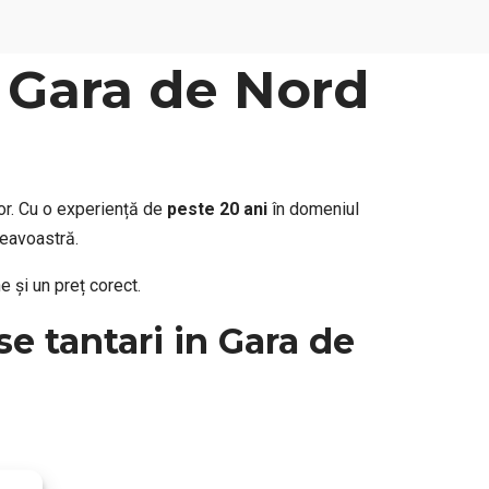
– Gara de Nord
or. Cu o experiență de
peste 20 ani
în domeniul
neavoastră.
e și un preț corect.
se tantari in Gara de