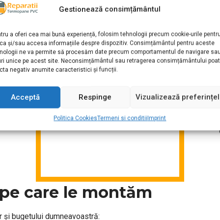
teme noi de protecție.
Gestionează consimțământul
tru spații înguste.
tru a oferi cea mai bună experiență, folosim tehnologii precum cookie-urile pentr
ca și/sau accesa informațiile despre dispozitiv. Consimțământul pentru aceste
nologii ne va permite să procesăm date precum comportamentul de navigare sa
uri unice pe acest site. Neconsimțământul sau retragerea consimțământului poa
cta negativ anumite caracteristici și funcții.
Puteți apela cu încredere la noi
Acceptă
Respinge
Vizualizează preferințe
Politica Cookies
Termeni si conditii
Imprint
intre cele mai mici din Bucureș
i pe care le montăm
r și bugetului dumneavoastră: