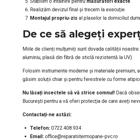
Stabilim o întâlnire pentru
măsurători exacte
.
Realizăm devizul final și trecem la execuție.
Montajul propriu-zis
al plaselor la domiciliul du
De ce să alegeți experț
Miile de clienți mulțumiți sunt dovada calității noastre
aluminiu, plasă din fibră de sticlă rezistentă la UV).
Folosim instrumente moderne și materiale premium, ast
găsim soluții chiar și pentru ferestrele cu forme atipic
Nu lăsați insectele să vă strice somnul!
Dacă observ
București pentru a vă oferi protecția de care aveți nev
Contactați-ne astăzi:
Telefon:
0722.408.934
Email:
office@reparatiitermopane-pvc.ro