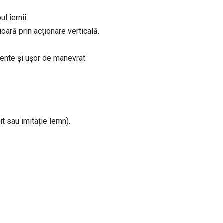
l iernii.
oară prin acționare verticală.
tente și ușor de manevrat.
it sau imitație lemn).