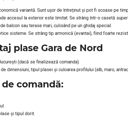
nomică variantă. Sunt ușor de întreținut și pot fi scoase pe timpu
de accesul la exterior este limitat. Se strâng într-o casetă superi
e balcon sau terase mari, culisând pe un ghidaj special.
ice sisteme. Se strâng tip armonică (evantai), fiind foarte rezis
taj plase Gara de Nord
ucurești (dacă se finalizează comanda).
 de dimensiuni, tipul plasei și culoarea profilului (alb, maro, antrac
 de comandă:
ul.
ase și tipul dorit.