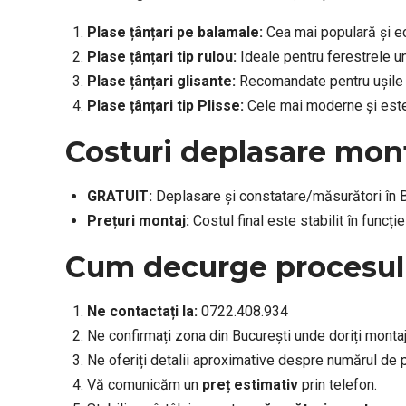
Plase țânțari pe balamale:
Cea mai populară și eco
Plase țânțari tip rulou:
Ideale pentru ferestrele un
Plase țânțari glisante:
Recomandate pentru ușile d
Plase țânțari tip Plisse:
Cele mai moderne și estet
Costuri deplasare mon
GRATUIT:
Deplasare și constatare/măsurători în B
Prețuri montaj:
Costul final este stabilit în funcție
Cum decurge procesul
Ne contactați la:
0722.408.934
Ne confirmați zona din București unde doriți montaj
Ne oferiți detalii aproximative despre numărul de pl
Vă comunicăm un
preț estimativ
prin telefon.