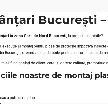
ânțari București 
ânțari în zona Gara de Nord București
, la prețuri accesibile?
, execuție și montaj pentru plase de protecție împotriva insectel
din București, oferind soluții durabile pentru confortul casei dum
lei, fiind apelați de clienți care își doresc calitate, promptitudin
iciile noastre de montaj pla
 sau a pufului de plop.
e.