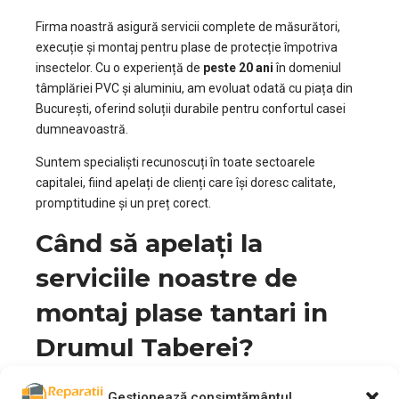
Firma noastră asigură servicii complete de măsurători,
execuție și montaj pentru plase de protecție împotriva
insectelor. Cu o experiență de
peste 20 ani
în domeniul
tâmplăriei PVC și aluminiu, am evoluat odată cu piața din
București, oferind soluții durabile pentru confortul casei
dumneavoastră.
Suntem specialiști recunoscuți în toate sectoarele
capitalei, fiind apelați de clienți care își doresc calitate,
promptitudine și un preț corect.
Când să apelați la
serviciile noastre de
montaj plase tantari in
Drumul Taberei?
Dacă doriți să aerisiți locuința fără grija insectelor sau a
Gestionează consimțământul