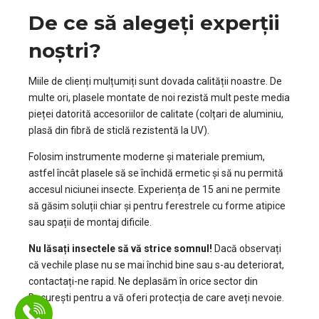
De ce să alegeți experții
noștri?
Miile de clienți mulțumiți sunt dovada calității noastre. De
multe ori, plasele montate de noi rezistă mult peste media
pieței datorită accesoriilor de calitate (colțari de aluminiu,
plasă din fibră de sticlă rezistentă la UV).
Folosim instrumente moderne și materiale premium,
astfel încât plasele să se închidă ermetic și să nu permită
accesul niciunei insecte. Experiența de 15 ani ne permite
să găsim soluții chiar și pentru ferestrele cu forme atipice
sau spații de montaj dificile.
Nu lăsați insectele să vă strice somnul!
Dacă observați
că vechile plase nu se mai închid bine sau s-au deteriorat,
contactați-ne rapid. Ne deplasăm în orice sector din
București pentru a vă oferi protecția de care aveți nevoie.