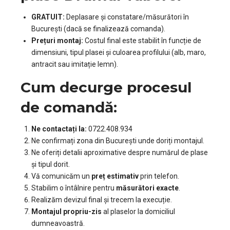
GRATUIT:
Deplasare și constatare/măsurători în
București (dacă se finalizează comanda).
Prețuri montaj:
Costul final este stabilit în funcție de
dimensiuni, tipul plasei și culoarea profilului (alb, maro,
antracit sau imitație lemn).
Cum decurge procesul
de comandă:
Ne contactați la:
0722.408.934
Ne confirmați zona din București unde doriți montajul.
Ne oferiți detalii aproximative despre numărul de plase
și tipul dorit.
Vă comunicăm un
preț estimativ
prin telefon.
Stabilim o întâlnire pentru
măsurători exacte
.
Realizăm devizul final și trecem la execuție.
Montajul propriu-zis
al plaselor la domiciliul
dumneavoastră.