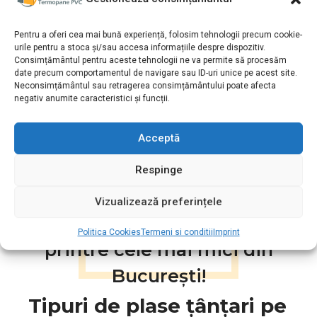
pufului de plop.
Dacă plasele vechi s-au rupt sau s-au copt la soare.
Pentru a oferi cea mai bună experiență, folosim tehnologii precum cookie-
Dacă ați schimbat tâmplăria și aveți nevoie de sisteme
urile pentru a stoca și/sau accesa informațiile despre dispozitiv.
noi de protecție.
Consimțământul pentru aceste tehnologii ne va permite să procesăm
Dacă doriți sisteme moderne (plisse sau rulou) pentru
date precum comportamentul de navigare sau ID-uri unice pe acest site.
Neconsimțământul sau retragerea consimțământului poate afecta
spații înguste.
negativ anumite caracteristici și funcții.
Acceptă
Aveți un buget limitat?
Respinge
Puteți apela cu încredere la
Vizualizează preferințele
noi, prețurile noastre fiind
Politica Cookies
Termeni si conditii
Imprint
printre cele mai mici din
București!
Tipuri de plase țânțari pe