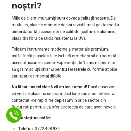
noștri?
Miile de clienți mulțumiți sunt dovada calității noastre. De
multe ori, plasele montate de noi rezistă mult peste media
pieței datorită accesoriilor de calitate (colțari de aluminiu,
plasă din fibră de sticlă rezistentă la UV).
Folosim instrumente moderne și materiale premium,
astfel încât plasele să se închidă ermetic și să nu permită
accesul niciunei insecte. Experiența de 15 ani ne permite
să găsim soluții chiar și pentru ferestrele cu forme atipice
sau spații de montaj dificile.
Nu lăsați insectele să vă strice somnul!
Dacă observați
că vechile plase nu se mai închid bine sau s-au deteriorat,
contactați-ne rapid. Ne deplasăm în orice sector din
București pentru a vă oferi protecția de care aveți nevoie.
Contactați-ne astăzi:
Telefon:
0722.408.934