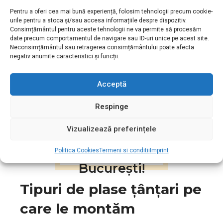
Dacă ați schimbat tâmplăria și aveți nevoie de sisteme
Pentru a oferi cea mai bună experiență, folosim tehnologii precum cookie-
noi de protecție.
urile pentru a stoca și/sau accesa informațiile despre dispozitiv.
Dacă doriți sisteme moderne (plisse sau rulou) pentru
Consimțământul pentru aceste tehnologii ne va permite să procesăm
spații înguste.
date precum comportamentul de navigare sau ID-uri unice pe acest site.
Neconsimțământul sau retragerea consimțământului poate afecta
negativ anumite caracteristici și funcții.
Acceptă
Aveți un buget limitat?
Respinge
Puteți apela cu încredere la
noi, prețurile noastre fiind
Vizualizează preferințele
printre cele mai mici din
Politica Cookies
Termeni si conditii
Imprint
București!
Tipuri de plase țânțari pe
care le montăm