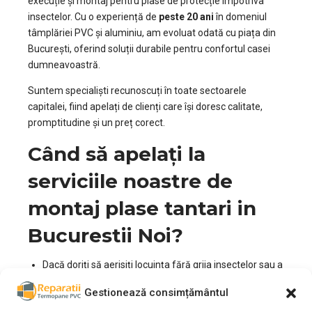
execuție și montaj pentru plase de protecție împotriva
insectelor. Cu o experiență de
peste 20 ani
în domeniul
tâmplăriei PVC și aluminiu, am evoluat odată cu piața din
București, oferind soluții durabile pentru confortul casei
dumneavoastră.
Suntem specialiști recunoscuți în toate sectoarele
capitalei, fiind apelați de clienți care își doresc calitate,
promptitudine și un preț corect.
Când să apelați la
serviciile noastre de
montaj plase tantari in
Bucurestii Noi?
Dacă doriți să aerisiți locuința fără grija insectelor sau a
pufului de plop.
Gestionează consimțământul
Dacă plasele vechi s-au rupt sau s-au copt la soare.