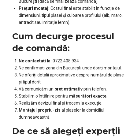
București (dacă se finalizează comanda).
Prețuri montaj:
Costul final este stabilit în funcție de
dimensiuni, tipul plasei și culoarea profilului (alb, maro,
antracit sau imitație lemn).
Cum decurge procesul
de comandă:
Ne contactați la:
0722.408.934
Ne confirmați zona din București unde doriți montajul.
Ne oferiți detalii aproximative despre numărul de plase
și tipul dorit.
Vă comunicăm un
preț estimativ
prin telefon.
Stabilim o întâlnire pentru
măsurători exacte
.
Realizăm devizul final și trecem la execuție.
Montajul propriu-zis
al plaselor la domiciliul
dumneavoastră.
De ce să alegeți experții