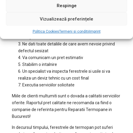
Respinge
in Bucuresti – Nord
Vizualizează preferințele
Ne contactati la
0722.408.934
2. Ne confirmati ca locuiti in Bucuresti si doriti reparatii
Politica Cookies
Termeni si conditii
Imprint
termopan in zona Nord
3. Ne dati toate detaliile de care avem nevoie privind
defectul sesizat
4. Va comunicam un pret estimativ
5. Stabilim o intalnire
6. Un specialist va inspecta ferestrele si usile si va
realiza un deviz tehnic cu un cost final
7. Executia serviciilor solicitate
Miile de clienti multumiti sunt o dovada a calitatii serviciilor
oferite. Raportul pret calitate ne recomanda ca fiind o
companie de referinta pentru Reparatii Termopane in
Bucuresti!
In decursul timpului, ferestrele de termopan pot suferi