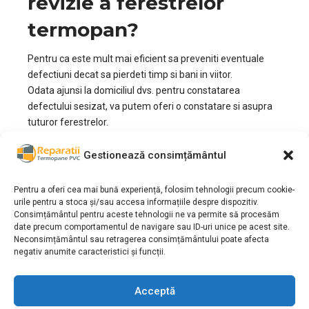
revizie a ferestrelor
termopan?
Pentru ca este mult mai eficient sa preveniti eventuale
defectiuni decat sa pierdeti timp si bani in viitor.
Odata ajunsi la domiciliul dvs. pentru constatarea
defectului sesizat, va putem oferi o constatare si asupra
tuturor ferestrelor.
Din experienta noastra, ca in orice domeniu, este mai ieftin
si mai usor sa prevenim anumite probleme care pot
Gestionează consimțământul
aparea din cauza unor piese defecte. Odata cu trecerea
timpului defectiunile aparute si neremediate pot costa
Pentru a oferi cea mai bună experiență, folosim tehnologii precum cookie-
mai mult.
urile pentru a stoca și/sau accesa informațiile despre dispozitiv.
Consimțământul pentru aceste tehnologii ne va permite să procesăm
Aceasta constatare asupra tuturor ferestrelor este
date precum comportamentul de navigare sau ID-uri unice pe acest site.
GRATUITA, daca locuiti in zona
Nord
si daca optati sa
Neconsimțământul sau retragerea consimțământului poate afecta
remediati defectele gasite.
negativ anumite caracteristici și funcții.
Cum decurge procesul
Acceptă
de Reparatii Termopane