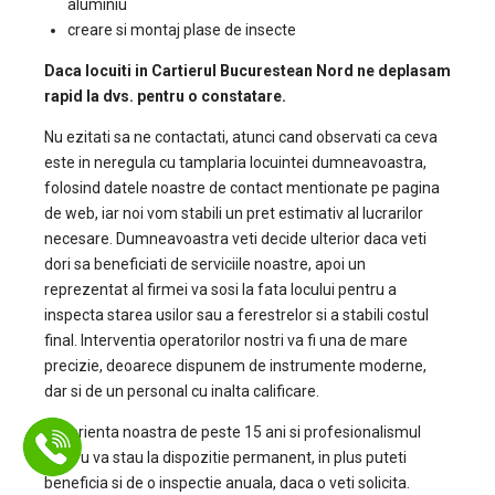
aluminiu
creare si montaj plase de insecte
Daca locuiti in Cartierul Bucurestean Nord ne deplasam
rapid la dvs. pentru o constatare.
Nu ezitati sa ne contactati, atunci cand observati ca ceva
este in neregula cu tamplaria locuintei dumneavoastra,
folosind datele noastre de contact mentionate pe pagina
de web, iar noi vom stabili un pret estimativ al lucrarilor
necesare. Dumneavoastra veti decide ulterior daca veti
dori sa beneficiati de serviciile noastre, apoi un
reprezentat al firmei va sosi la fata locului pentru a
inspecta starea usilor sau a ferestrelor si a stabili costul
final. Interventia operatorilor nostri va fi una de mare
precizie, deoarece dispunem de instrumente moderne,
dar si de un personal cu inalta calificare.
Experienta noastra de peste 15 ani si profesionalismul
nostru va stau la dispozitie permanent, in plus puteti
beneficia si de o inspectie anuala, daca o veti solicita.