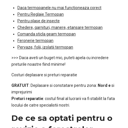
Daca termopanele nu mai functioneaza corect
Pentru Reglaje Termopan
Pentru plase de insecte
Chedere, garnituri, manere, etansare termopan
Comanda sticla geam termopan
Feronerie termopan
Pervaze, folii, izolatii termopan
>>> Daca aveti un buget mic, puteti apela cu incredere
preturile noastre fiind minime!
Costuri deplasare si preturi reparatie
GRATUIT
: Deplasare si constatare pentru zona:
Nord e
si
imprejurimi
Preturi reparatie
: costul final al lucrarii va fi stabilit la fata
locului de catre specialistii nostri.
De ce sa optati pentru o