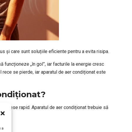
 și care sunt soluțiile eficiente pentru a evita risipa.
ă funcționeze „în gol”, iar facturile la energie cresc
ul rece se pierde, iar aparatul de aer condiționat este
ondiționat?
rece iese rapid. Aparatul de aer condiționat trebuie să
u a