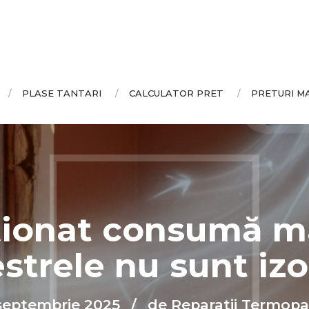
PLASE TANTARI
CALCULATOR PRET
PRETURI M
ționat consumă m
estrele nu sunt izo
septembrie 2025
de Reparatii Termop