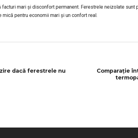
 facturi mari și disconfort permanent. Ferestrele neizolate sunt 
 mică pentru economii mari și un confort real.
ălzire dacă ferestrele nu
Comparație înt
termopa