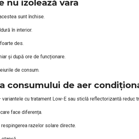
e nu izolează vara
 acestea sunt închise.
ură în interior.
 foarte des.
iar și după ore de funcționare.
ceiurile de consum.
ea consumului de aer condițion
 variantele cu tratament Low-E sau sticlă reflectorizantă reduc t
care face diferența.
a respingerea razelor solare directe.
 etanșă.