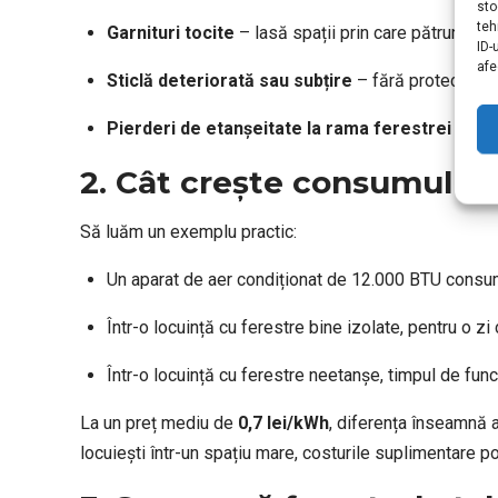
sto
teh
Garnituri tocite
– lasă spații prin care pătrunde ae
ID-
afe
Sticlă deteriorată sau subțire
– fără protecție so
Pierderi de etanșeitate la rama ferestrei
– cau
2. Cât crește consumul de
Să luăm un exemplu practic:
Un aparat de aer condiționat de 12.000 BTU cons
Într-o locuință cu ferestre bine izolate, pentru o zi 
Într-o locuință cu ferestre neetanșe, timpul de fu
La un preț mediu de
0,7 lei/kWh
, diferența înseamnă 
locuiești într-un spațiu mare, costurile suplimentare 