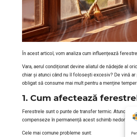
În acest articol, vom analiza cum influențează ferestrel
Vara, aerul condiționat devine aliatul de nădejde al ori
chiar și atunci când nu îl folosești excesiv? De vină ar
obligat să consume mai mult pentru a menține tempera
1. Cum afectează ferestrel
Ferestrele sunt o punte de transfer termic. Atunci când
compenseze în permanență acest schimb nedorit, lucrâ
Cele mai comune probleme sunt:
Pen