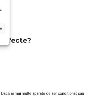
u
te
le
 defecte?
. Dacă ai mai multe aparate de aer condiționat sau