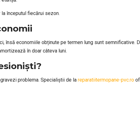
 la începutul fiecărui sezon.
economii
ci, însă economiile obținute pe termen lung sunt semnificative. Dac
amortizează în doar câteva luni.
esioniști?
agravezi problema. Specialiștii de la
reparatiitermopane-pvc.ro
of