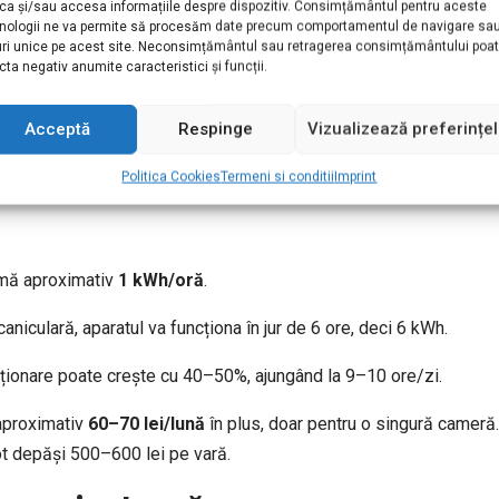
ca și/sau accesa informațiile despre dispozitiv. Consimțământul pentru aceste
nologii ne va permite să procesăm date precum comportamentul de navigare sa
rul cald.
uri unice pe acest site. Neconsimțământul sau retragerea consimțământului poa
cta negativ anumite caracteristici și funcții.
lară adecvată, căldura intră ușor.
zate de montaj sau de vechime.
Acceptă
Respinge
Vizualizează preferințe
 energie din cauza ferestrelor
Politica Cookies
Termeni si conditii
Imprint
umă aproximativ
1 kWh/oră
.
caniculară, aparatul va funcționa în jur de 6 ore, deci 6 kWh.
ncționare poate crește cu 40–50%, ajungând la 9–10 ore/zi.
aproximativ
60–70 lei/lună
în plus, doar pentru o singură cameră
pot depăși 500–600 lei pe vară.