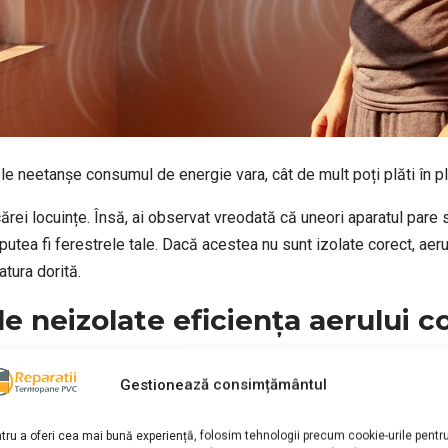
e neetanșe consumul de energie vara, cât de mult poți plăti în plus
cărei locuințe. Însă, ai observat vreodată că uneori aparatul pare s
 putea fi ferestrele tale. Dacă acestea nu sunt izolate corect, aer
tura dorită.
e neizolate eficiența aerului c
 nu mai sunt etanșe, căldura de afară pătrunde în casă, iar aerul 
Gestionează consimțământul
nd mai mult și, implicit, consumând mai multă energie electrică.
tru a oferi cea mai bună experiență, folosim tehnologii precum cookie-urile pentr