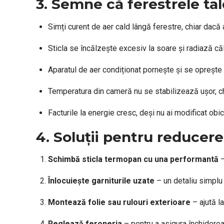
3. Semne că ferestrele tal
Simți curent de aer cald lângă ferestre, chiar dacă
Sticla se încălzește excesiv la soare și radiază căld
Aparatul de aer condiționat pornește și se oprește
Temperatura din cameră nu se stabilizează ușor, ch
Facturile la energie cresc, deși nu ai modificat obi
4. Soluții pentru reducer
Schimbă sticla termopan cu una performantă
–
Înlocuiește garniturile uzate
– un detaliu simplu 
Montează folie sau rulouri exterioare
– ajută l
Reglează feroneria
– pentru a asigura închiderea